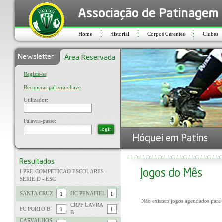
Home
Historial
Corpos Gerentes
Clubes
Registe-se
Recuperar palavra-chave
Utilizador:
Palavra-passe:
login
I PRE-COMPETICAO ESCOLARES -
SERIE D - ESC
SANTA CRUZ
HC PENAFIEL
Não existem jogos agendados para 
CRPF LAVRA
FC PORTO B
B
CARVALHOS