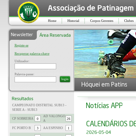
Home
Historial
Corpos Gerentes
Clubes
Registe-se
Recuperar palavra-chave
Utilizador:
Palavra-passe:
login
CAMPEONATO DISTRITAL SUB13 -
SERIE A - SUB13
AD VALONGO
CP SOBREIRA
A
FC PORTO B
AA ESPINHO