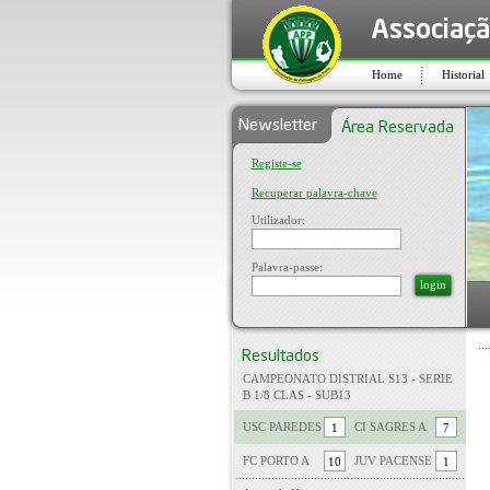
Home
Historial
Registe-se
Recuperar palavra-chave
Utilizador:
Palavra-passe:
login
CAMPEONATO DISTRIAL S13 - SERIE
B 1/8 CLAS - SUB13
USC PAREDES
CI SAGRES A
FC PORTO A
JUV PACENSE